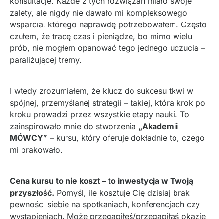
konsultacje. Każde z tych rozwiązań miało swoje
zalety, ale nigdy nie dawało mi kompleksowego
wsparcia, którego naprawdę potrzebowałem. Często
czułem, że tracę czas i pieniądze, bo mimo wielu
prób, nie mogłem opanować tego jednego uczucia –
paraliżującej tremy.
I wtedy zrozumiałem, że klucz do sukcesu tkwi w
spójnej, przemyślanej strategii – takiej, która krok po
kroku prowadzi przez wszystkie etapy nauki. To
zainspirowało mnie do stworzenia
„Akademii
MÓWCY”
– kursu, który oferuje dokładnie to, czego
mi brakowało.
Cena kursu to nie koszt – to inwestycja w Twoją
przyszłość.
Pomyśl, ile kosztuje Cię dzisiaj brak
pewności siebie na spotkaniach, konferencjach czy
wystąpieniach. Może przegapiłeś/przegapiłaś okazję